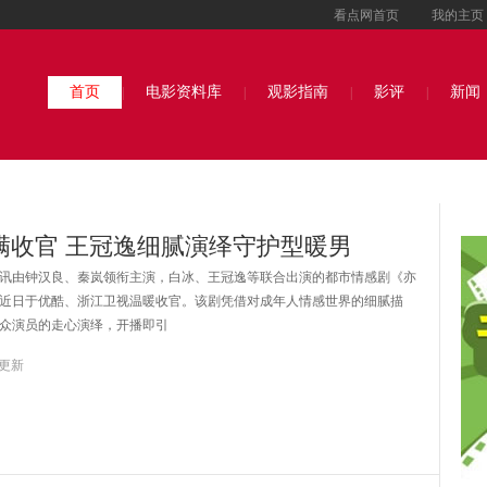
看点网首页
我的主页
首页
电影资料库
观影指南
影评
新闻
|
|
|
|
满收官 王冠逸细腻演绎守护型暖男
由钟汉良、秦岚领衔主演，白冰、王冠逸等联合出演的都市情感剧《亦
近日于优酷、浙江卫视温暖收官。该剧凭借对成年人情感世界的细腻描
众演员的走心演绎，开播即引
8 更新