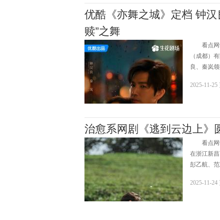
优酷《亦舞之城》定档 钟汉
赎”之舞
看点网讯w
（成都）有
良、秦岚领
2025-11-2
治愈系网剧《逃到云边上》
看点网讯
在浙江新昌
彭乙航、范
2025-11-2