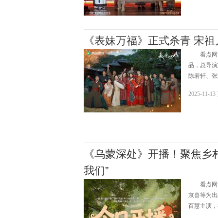
《表妹万福》正式杀青 宋祖
看点网讯ww
品，总导演
陈若轩、张
2025-11-1
《乌蒙深处》开播！聚焦乡村
我们”
看点网讯w
京喜等为出
百慧主演，