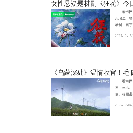
女性悬疑题材剧《狂花》今
看点网讯w
合瑞晟、警
承制，龚宇
2025-12-1
《乌蒙深处》温情收官！毛
看点网讯
国、王宏、
凌、穆丽燕
2025-12-0