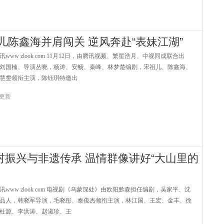
儿陈鑫海并肩闯关 逆风奔赴“表妹江湖”
w zlook com 11月12日，由腾讯视频、繁星浩月、中视同成联合出
刘国楠、导演丛晓，杨涛、安畅、秦峰、林梦楚编剧，宋祖儿、陈鑫海、
慧雯领衔主演，陈钰琪特邀出
3 更新
振兴与非遗传承 温情群像讲好“大山里的
ww zlook com 电视剧《乌蒙深处》由欧阳黔森担任编剧，吴家平、沈
品人，韩晓军导演，毛晓彤、秦俊杰领衔主演，林江国、王宏、金丰、徐
杜源、李洪涛、赵淑珍、王