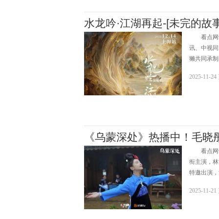
水龙吟·江湖再起-[未完的故
看点网讯w
讯、中视同
獭共同承制
2025-11-2
《乌蒙深处》热播中！毛晓彤
看点网讯w
衔主演，林
特邀出演，
2025-11-2