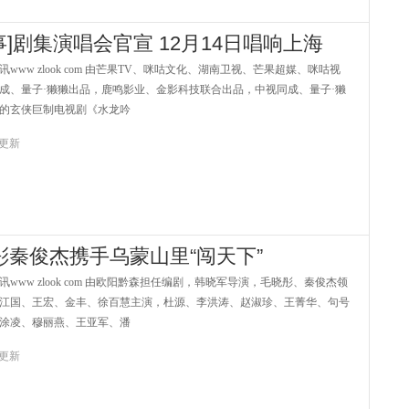
事]剧集演唱会官宣 12月14日唱响上海
ww zlook com 由芒果TV、咪咕文化、湖南卫视、芒果超媒、咪咕视
成、量子·獭獭出品，鹿鸣影业、金影科技联合出品，中视同成、量子·獭
的玄侠巨制电视剧《水龙吟
4 更新
秦俊杰携手乌蒙山里“闯天下”
ww zlook com 由欧阳黔森担任编剧，韩晓军导演，毛晓彤、秦俊杰领
江国、王宏、金丰、徐百慧主演，杜源、李洪涛、赵淑珍、王菁华、句号
涂凌、穆丽燕、王亚军、潘
1 更新