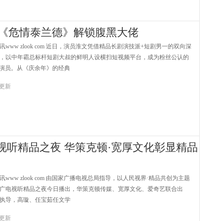
剧《危情泰兰德》解锁腹黑大佬
ww zlook com 近日，演员淮文凭借精品长剧演技派+短剧男一的双向深
，以中年霸总标杆短剧大叔的鲜明人设横扫短视频平台，成为粉丝公认的
级演员。从《庆余年》的经典
9 更新
电视听精品之夜 华策克顿·宽厚文化彰显精品
ww zlook com 由国家广播电视总局指导，以人民视界·精品共创为主题
中国广电视听精品之夜今日播出，华策克顿传媒、宽厚文化、爱奇艺联合出
执导，高璇、任宝茹任文学
7 更新