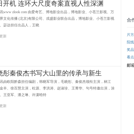
日开机 连环大尺度奇案直视人性深渊
ww zlook com 由爱奇艺、博地影业出品，博地影业、小苍兰影视、万
界文化传播 (北京)有限公司、戎盛影业联合出品，博地影业、小苍兰影视
、宓达担任出品人，王晓
5 更新
晓彤秦俊杰书写大山里的传承与新生
由欧阳黔森担任编剧，韩晓军导演，毛晓彤、秦俊杰领衔主演，林江
金丰、徐百慧主演，杜源、李洪涛、赵淑珍、王菁华、句号特邀出演，涂
、王亚军、潘之琳、许潇晗特
4 更新