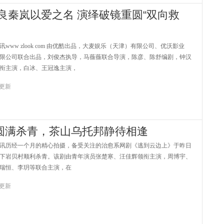
良秦岚以爱之名 演绎破镜重圆“双向救
ww zlook com 由优酷出品，大麦娱乐（天津）有限公司、优沃影业
限公司联合出品，刘俊杰执导，马薇薇联合导演，陈彦、陈舒编剧，钟汉
衔主演，白冰、王冠逸主演，
5 更新
圆满杀青，茶山乌托邦静待相逢
历经一个月的精心拍摄，备受关注的治愈系网剧《逃到云边上》于昨日
下岩贝村顺利杀青。该剧由青年演员张楚寒、汪佳辉领衔主演，周博宇、
瑞恒、李玥等联合主演，在
4 更新