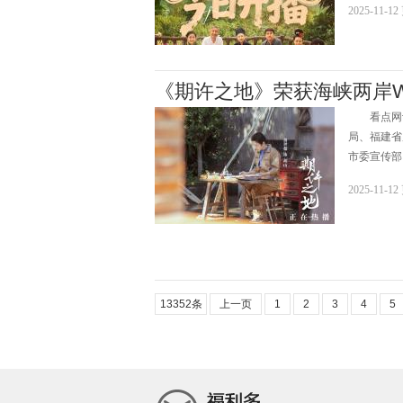
2025-11-1
《期许之地》荣获海峡两岸
看点网讯w
局、福建省
市委宣传部
2025-11-1
13352条
上一页
1
2
3
4
5