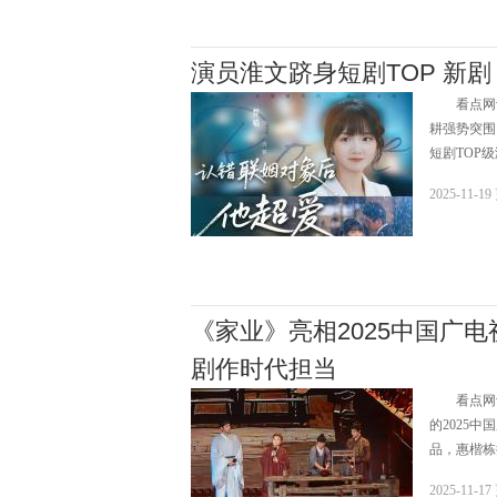
演员淮文跻身短剧TOP 新
看点网讯w
耕强势突围
短剧TOP
2025-11-1
《家业》亮相2025中国广
剧作时代担当
看点网讯w
的2025
品，惠楷栋
2025-11-1